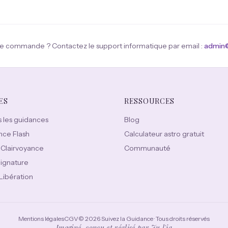
e commande ? Contactez le support informatique par email :
admin@
ES
RESSOURCES
 les guidances
Blog
nce Flash
Calculateur astro gratuit
 Clairvoyance
Communauté
Signature
 Libération
Mentions légales
CGV
© 2026 Suivez la Guidance · Tous droits réservés
Imaginé, conçu et réalisé par
Ju l'ia