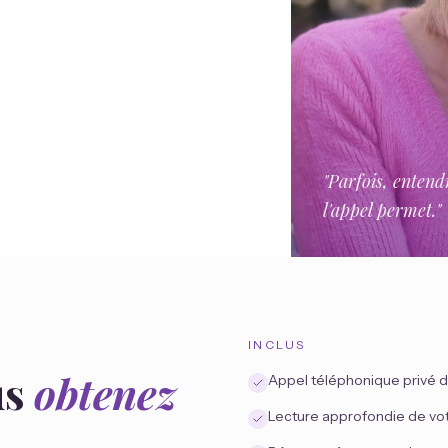
"
Parfois, entend
l'appel permet.
"
INCLUS
us
obtenez
Appel téléphonique privé d
Lecture approfondie de votr