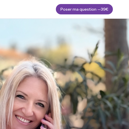
Poser ma question —
39€