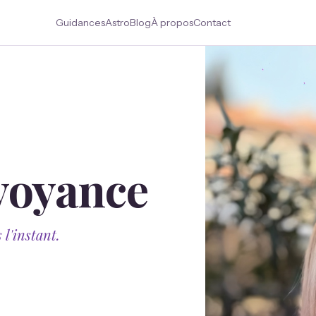
Guidances
Astro
Blog
À propos
Contact
rvoyance
l'instant.