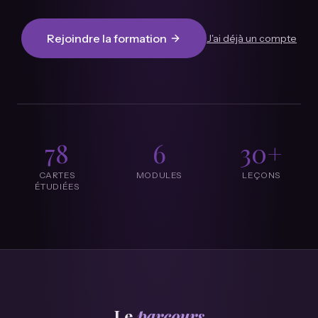
Rejoindre la formation
J'ai déjà un compte
78
6
30+
CARTES
MODULES
LEÇONS
ÉTUDIÉES
Le
parcours