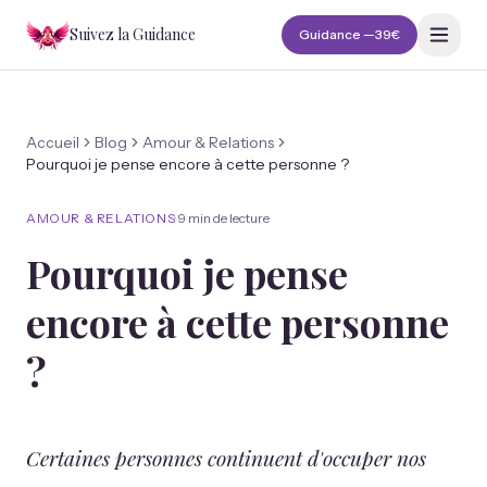
Suivez la Guidance
Guidance —
39€
Accueil
Blog
Amour & Relations
Pourquoi je pense encore à cette personne ?
AMOUR & RELATIONS
·
9 min
de lecture
Pourquoi je pense
encore à cette personne
?
Certaines personnes continuent d'occuper nos