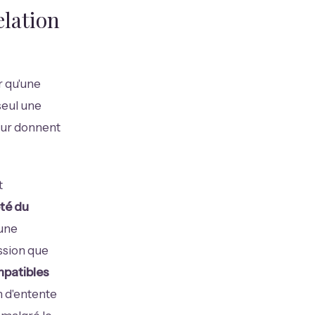
elation
r qu'une
seul une
leur donnent
t
té du
 une
ession que
mpatibles
n d'entente