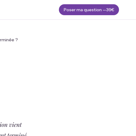
Poser ma question —
39€
erminée ?
ion vient
ent terminé