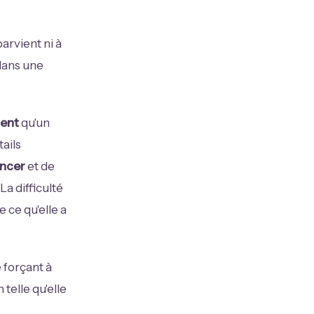
parvient ni à
 dans une
ent
qu'un
tails
ancer
et de
a difficulté
 ce qu'elle a
 forçant à
telle qu'elle