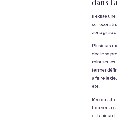
dans l'
Il existe une
se reconstru
zone grise qu
Plusieurs m
déclic se pro
minuscules, 
fermer défin
à
faire le deu
été.
Reconnaître 
tourner la pa
est aujourd'h