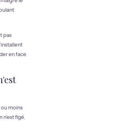
s malgré le
oulant
t pas
installent
der en face.
'est
s ou moins
n'est figé,