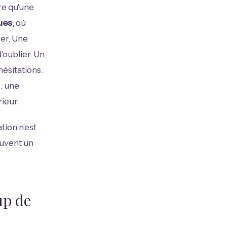
re qu'une
ues
, où
uer. Une
'oublier. Un
hésitations.
 : une
ieur.
tion n'est
ouvent un
up de