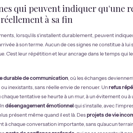
nes qui peuvent indiquer qu'une r
réellement à sa fin
ments, lorsqu'ils s'installent durablement, peuvent indique
 arrivée à son terme. Aucun de ces signes ne constitue à lui 
ue. C'est leur répétition et leur ancrage dans le temps qui 
e durable de communication
, où les échanges deviennen
 ou inexistants, sans réelle envie de renouer. Un
refus répé
ù chaque tentative se heurte à un mur, à un évitement ou à
Un
désengagement émotionnel
qui s'installe, avec l'impr
t plus présent même quand il est là. Des
projets de vie inco
nt à chaque conversation importante, sans qu'aucun terrai