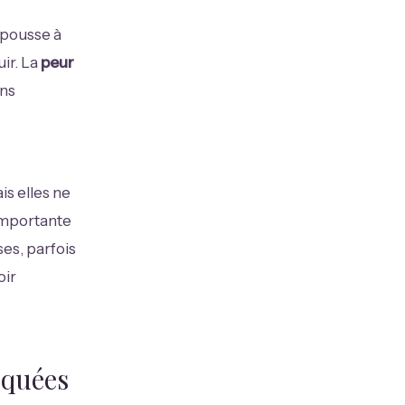
pousse à
uir. La
peur
ans
s elles ne
 importante
ses, parfois
oir
oquées