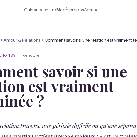
Guidances
Astro
Blog
À propos
Contact
Amour & Relations
Comment savoir si une relation est vraiment t
ATIONS
·
9 min
de lecture
ment savoir si une
tion est vraiment
minée ?
elation traverse une période difficile ou qu'une séparat
, une question revient presque toujours : « est-ce vraim