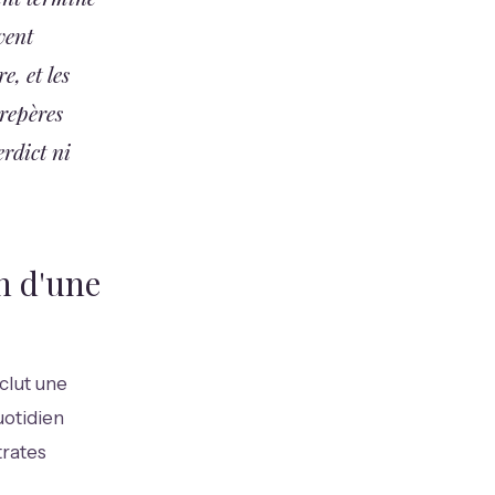
vent
e, et les
 repères
rdict ni
in d'une
clut une
uotidien
trates