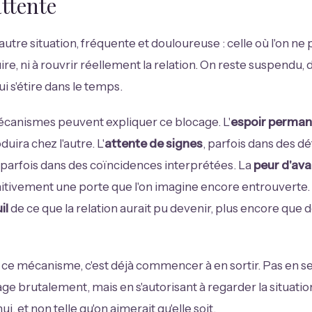
attente
 autre situation, fréquente et douloureuse : celle où l'on ne 
ire, ni à rouvrir réellement la relation. On reste suspendu,
i s'étire dans le temps.
écanismes peuvent expliquer ce blocage. L'
espoir perman
duira chez l'autre. L'
attente de signes
, parfois dans des dé
parfois dans des coïncidences interprétées. La
peur d'av
itivement une porte que l'on imagine encore entrouverte. L
il
de ce que la relation aurait pu devenir, plus encore que de
ce mécanisme, c'est déjà commencer à en sortir. Pas en se
ge brutalement, mais en s'autorisant à regarder la situation 
ui, et non telle qu'on aimerait qu'elle soit.