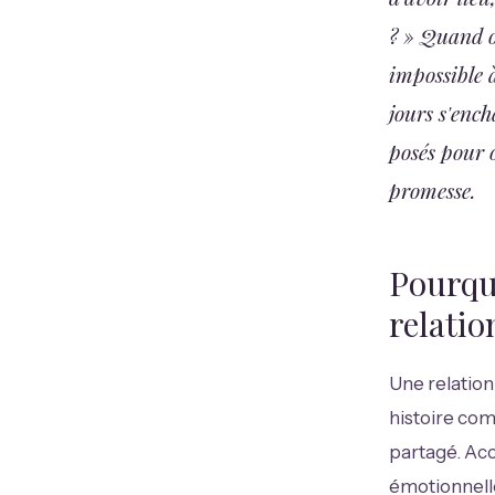
? » Quand o
impossible à
jours s'ench
posés pour o
promesse.
Pourquo
relatio
Une relation
histoire com
partagé. Acc
émotionnelle