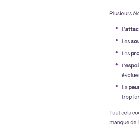
Plusieurs é
L'
atta
Les
so
Les
pro
L'
espoi
évoluer
La
peu
trop l
Tout cela co
manque de lu