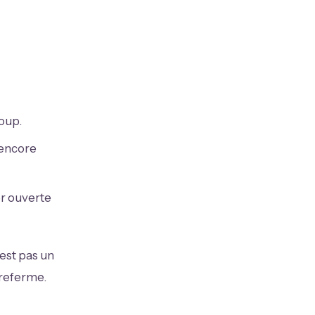
coup.
e encore
er ouverte
'est pas un
 referme.