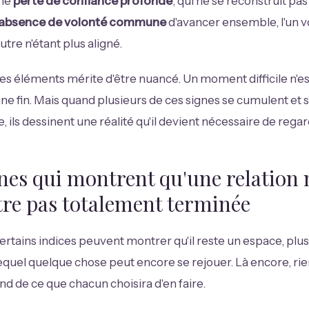
Une
perte de confiance profonde
, qui ne se reconstruit pa
absence de volonté commune
d'avancer ensemble, l'un v
autre n'étant plus aligné.
s éléments mérite d'être nuancé. Un moment difficile n'es
e fin. Mais quand plusieurs de ces signes se cumulent et s'
, ils dessinent une réalité qu'il devient nécessaire de regar
nes qui montrent qu'une relation n
tre pas totalement terminée
 certains indices peuvent montrer qu'il reste un espace, plu
lequel quelque chose peut encore se rejouer. Là encore, rien 
nd de ce que chacun choisira d'en faire.