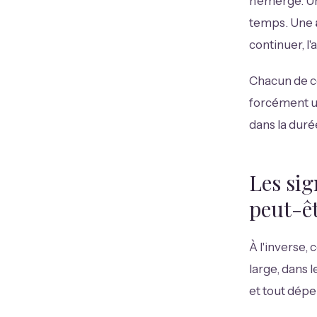
n'émerge. 
temps. Une
continuer, l'
Chacun de ce
forcément un
dans la durée
Les sig
peut-ê
À l'inverse,
large, dans 
et tout dépe