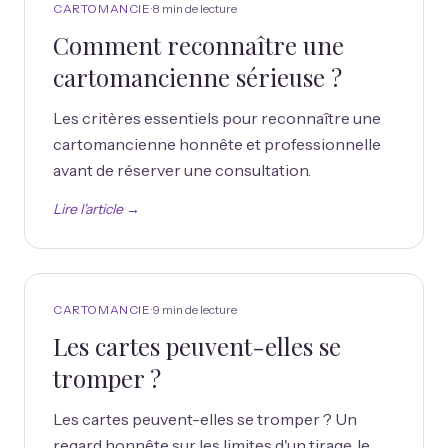
CARTOMANCIE
·
8 min
de lecture
Comment reconnaître une
cartomancienne sérieuse ?
Les critères essentiels pour reconnaître une
cartomancienne honnête et professionnelle
avant de réserver une consultation.
Lire l'article →
CARTOMANCIE
·
9 min
de lecture
Les cartes peuvent-elles se
tromper ?
Les cartes peuvent-elles se tromper ? Un
regard honnête sur les limites d'un tirage, le